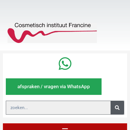
Ga
naar
de
inhoud
afspraken / vragen via WhatsApp
Search